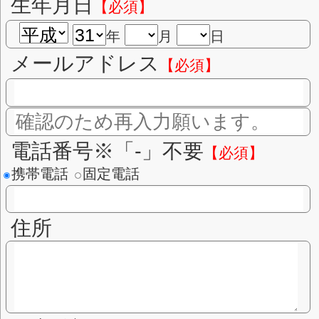
性別
【必須】
男性
女性
生年月日
【必須】
年
月
メールアドレス
【必須】